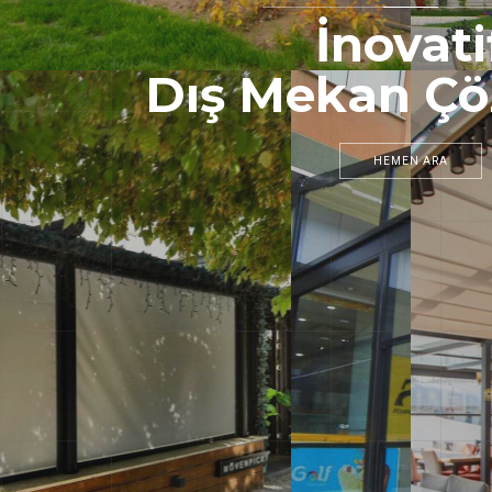
İnovati
Dış Mekan Çö
HEMEN ARA