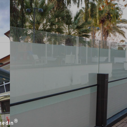
®
hedin