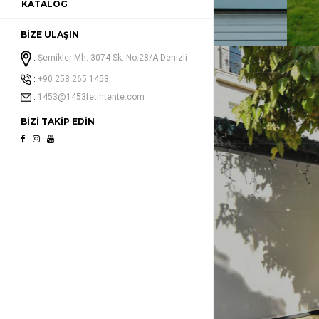
KATALOG
BİZE ULAŞIN
Şemikler Mh. 3074 Sk. No:28/A Denizli
+90 258 265 1453
1453@1453fetihtente.com
BİZİ TAKİP EDİN